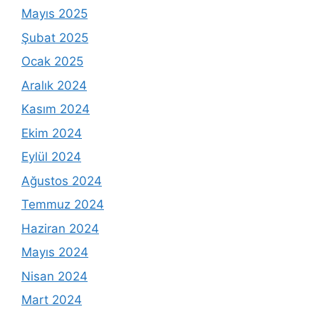
Mayıs 2025
Şubat 2025
Ocak 2025
Aralık 2024
Kasım 2024
Ekim 2024
Eylül 2024
Ağustos 2024
Temmuz 2024
Haziran 2024
Mayıs 2024
Nisan 2024
Mart 2024