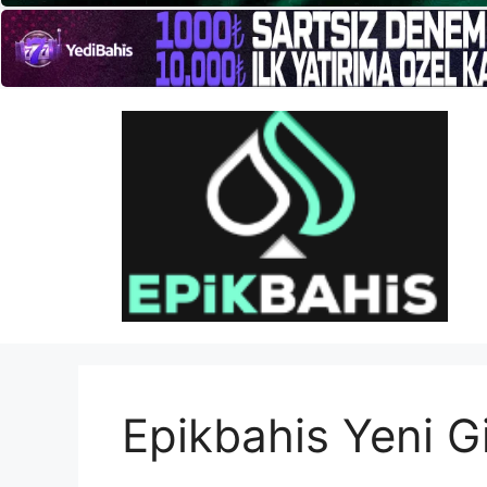
İçeriğe
atla
Epikbahis Yeni Gi