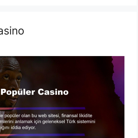
asino