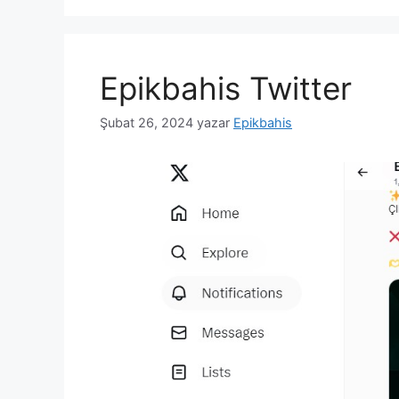
Epikbahis Twitter
Şubat 26, 2024
yazar
Epikbahis