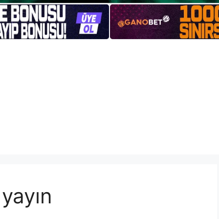
 yayın