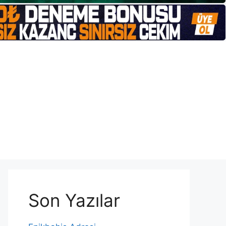
Son Yazılar