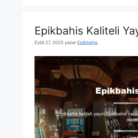
Epikbahis Kaliteli Ya
Eylül 27, 2025
yazar
Epikbahis