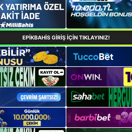
EPİKBAHİS GİRİŞ İÇİN TIKLAYINIZ!