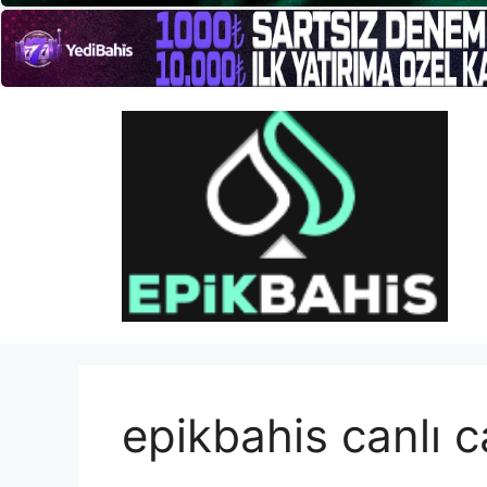
İçeriğe
atla
epikbahis canlı 