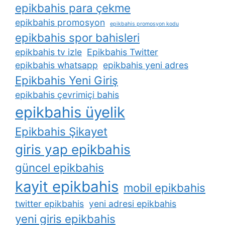
epikbahis para çekme
epikbahis promosyon
epikbahis promosyon kodu
epikbahis spor bahisleri
epikbahis tv izle
Epikbahis Twitter
epikbahis whatsapp
epikbahis yeni adres
Epikbahis Yeni Giriş
epikbahis çevrimiçi bahis
epikbahis üyelik
Epikbahis Şikayet
giris yap epikbahis
güncel epikbahis
kayit epikbahis
mobil epikbahis
twitter epikbahis
yeni adresi epikbahis
yeni giris epikbahis