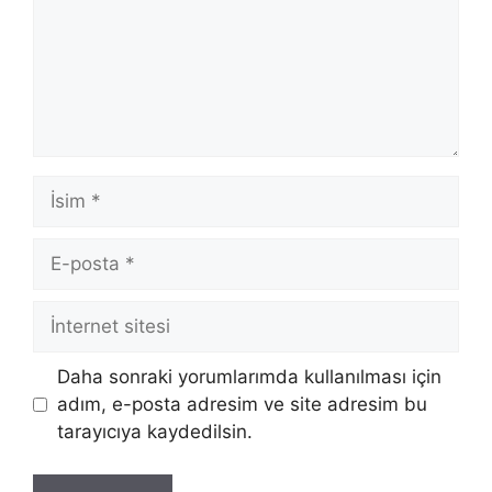
İsim
E-
posta
İnternet
sitesi
Daha sonraki yorumlarımda kullanılması için
adım, e-posta adresim ve site adresim bu
tarayıcıya kaydedilsin.