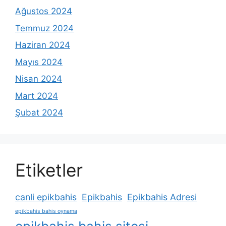
Ağustos 2024
Temmuz 2024
Haziran 2024
Mayıs 2024
Nisan 2024
Mart 2024
Şubat 2024
Etiketler
canli epikbahis
Epikbahis
Epikbahis Adresi
epikbahis bahis oynama