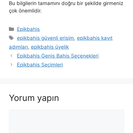
Bu bilgilerin tamamını doğru bir şekilde girmeniz
çok önemlidir.
Kategoriler
Epikbahis
Etiketler
epikbahis güvenli erişim
,
epikbahis kayıt
adımları
,
epikbahis üyelik
Epikbahis Geniş Bahis Seçenekleri
Epikbahis Seçimleri
Yorum yapın
Yorum