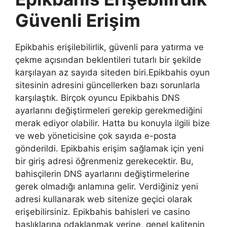
Güvenli Erişim
Epikbahis erişilebilirlik, güvenli para yatırma ve
çekme açısından beklentileri tutarlı bir şekilde
karşılayan az sayıda siteden biri.Epikbahis oyun
sitesinin adresini güncellerken bazı sorunlarla
karşılaştık. Birçok oyuncu Epikbahis DNS
ayarlarını değiştirmeleri gerekip gerekmediğini
merak ediyor olabilir. Hatta bu konuyla ilgili bize
ve web yöneticisine çok sayıda e-posta
gönderildi. Epikbahis erişim sağlamak için yeni
bir giriş adresi öğrenmeniz gerekecektir. Bu,
bahisçilerin DNS ayarlarını değiştirmelerine
gerek olmadığı anlamına gelir. Verdiğiniz yeni
adresi kullanarak web sitenize geçici olarak
erişebilirsiniz. Epikbahis bahisleri ve casino
başlıklarına odaklanmak yerine, genel kalitenin