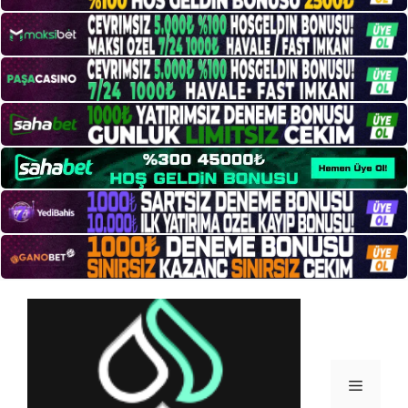
İçeriğe
atla
Menü