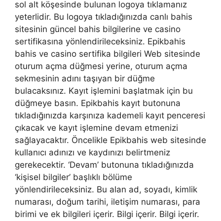
sol alt köşesinde bulunan logoya tıklamanız
yeterlidir. Bu logoya tıkladığınızda canlı bahis
sitesinin güncel bahis bilgilerine ve casino
sertifikasına yönlendirileceksiniz. Epikbahis
bahis ve casino sertifika bilgileri Web sitesinde
oturum açma düğmesi yerine, oturum açma
sekmesinin adını taşıyan bir düğme
bulacaksınız. Kayıt işlemini başlatmak için bu
düğmeye basın. Epikbahis kayıt butonuna
tıkladığınızda karşınıza kademeli kayıt penceresi
çıkacak ve kayıt işlemine devam etmenizi
sağlayacaktır. Öncelikle Epikbahis web sitesinde
kullanıcı adınızı ve kaydınızı belirtmeniz
gerekecektir. ‘Devam’ butonuna tıkladığınızda
‘kişisel bilgiler’ başlıklı bölüme
yönlendirileceksiniz. Bu alan ad, soyadı, kimlik
numarası, doğum tarihi, iletişim numarası, para
birimi ve ek bilgileri içerir. Bilgi içerir. Bilgi içerir.