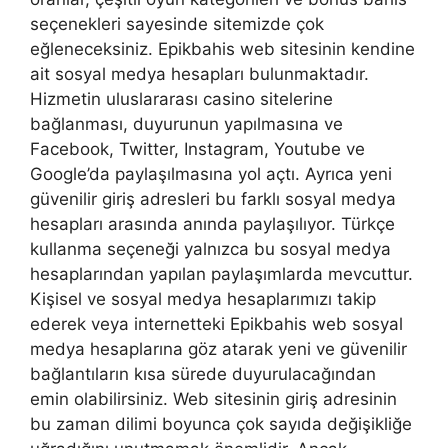
seçenekleri sayesinde sitemizde çok
eğleneceksiniz. Epikbahis web sitesinin kendine
ait sosyal medya hesapları bulunmaktadır.
Hizmetin uluslararası casino sitelerine
bağlanması, duyurunun yapılmasına ve
Facebook, Twitter, Instagram, Youtube ve
Google’da paylaşılmasına yol açtı. Ayrıca yeni
güvenilir giriş adresleri bu farklı sosyal medya
hesapları arasında anında paylaşılıyor. Türkçe
kullanma seçeneği yalnızca bu sosyal medya
hesaplarından yapılan paylaşımlarda mevcuttur.
Kişisel ve sosyal medya hesaplarımızı takip
ederek veya internetteki Epikbahis web sosyal
medya hesaplarına göz atarak yeni ve güvenilir
bağlantıların kısa sürede duyurulacağından
emin olabilirsiniz. Web sitesinin giriş adresinin
bu zaman dilimi boyunca çok sayıda değişikliğe