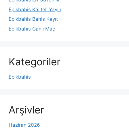
Epikbahis Kaliteli Yayın
Epikbahis Bahis Kayıt
Epikbahis Canlı Maç
Kategoriler
Epikbahis
Arşivler
Haziran 2026