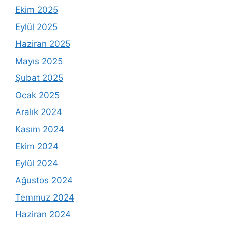
Ekim 2025
Eylül 2025
Haziran 2025
Mayıs 2025
Şubat 2025
Ocak 2025
Aralık 2024
Kasım 2024
Ekim 2024
Eylül 2024
Ağustos 2024
Temmuz 2024
Haziran 2024