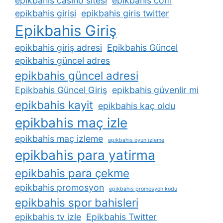
epikbahis casino sitesi
epikbahis com
epikbahis girisi
epikbahis giris twitter
Epikbahis Giriş
epikbahis giriş adresi
Epikbahis Güncel
epikbahis güncel adres
epikbahis güncel adresi
Epikbahis Güncel Giriş
epikbahis güvenlir mi
epikbahis kayit
epikbahis kaç oldu
epikbahis maç izle
epikbahis maç izleme
epikbahis oyun i̇zleme
epikbahis para yatirma
epikbahis para çekme
epikbahis promosyon
epikbahis promosyon kodu
epikbahis spor bahisleri
epikbahis tv izle
Epikbahis Twitter