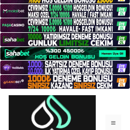
İçeriğe
atla
Menü