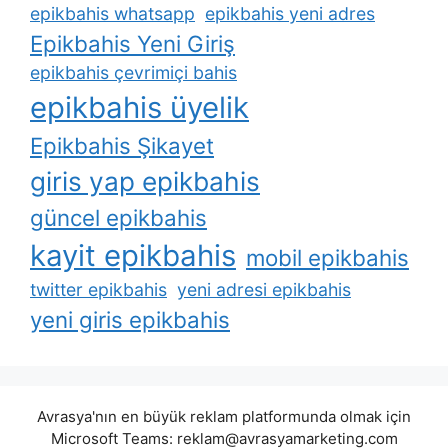
epikbahis whatsapp
epikbahis yeni adres
Epikbahis Yeni Giriş
epikbahis çevrimiçi bahis
epikbahis üyelik
Epikbahis Şikayet
giris yap epikbahis
güncel epikbahis
kayit epikbahis
mobil epikbahis
twitter epikbahis
yeni adresi epikbahis
yeni giris epikbahis
Avrasya'nın en büyük reklam platformunda olmak için
Microsoft Teams:
reklam@avrasyamarketing.com