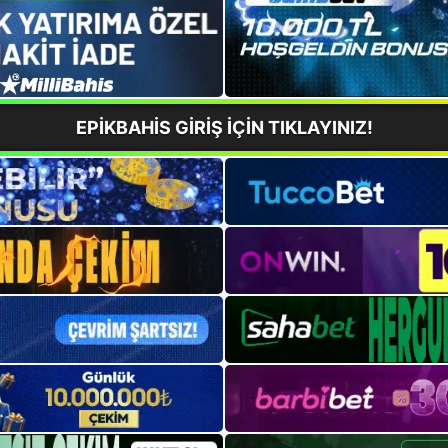
EPİKBAHİS GİRİŞ İÇİN TIKLAYINIZ!