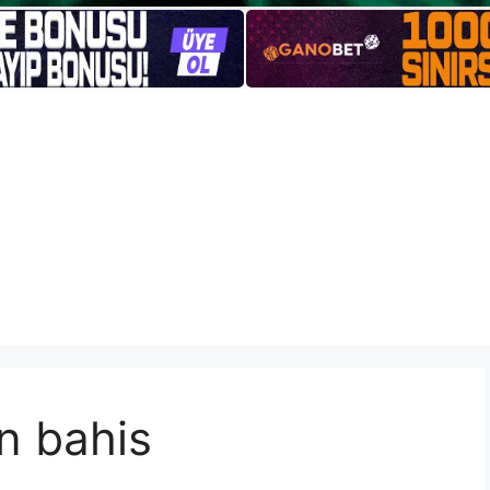
n bahis