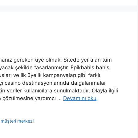
pmanız gereken üye olmak. Sitede yer alan tüm
yacak şekilde tasarlanmıştır. Epikbahis bahis
ları ve ilk üyelik kampanyaları gibi farklı
içi casino destinasyonlarında dalgalanmalar
 veriler kullanıcılara sunulmaktadır. Olayla ilgili
arın çözülmesine yardımcı …
Devamını oku
 müşteri merkezi