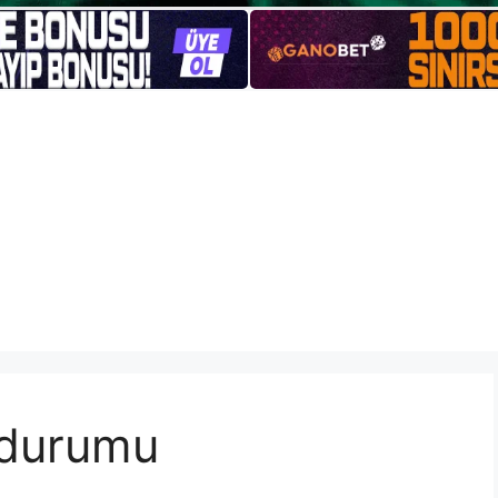
 durumu