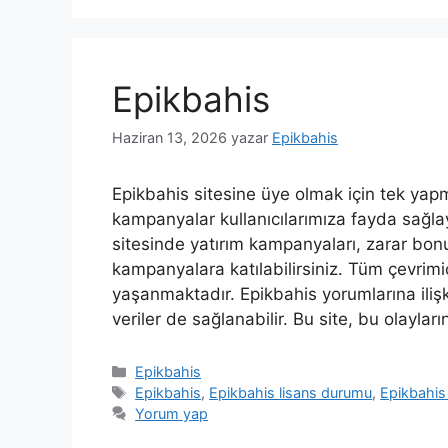
Epikbahis
Haziran 13, 2026
yazar
Epikbahis
Epikbahis sitesine üye olmak için tek ya
kampanyalar kullanıcılarımıza fayda sağla
sitesinde yatırım kampanyaları, zarar bonus
kampanyalara katılabilirsiniz. Tüm çevrim
yaşanmaktadır. Epikbahis yorumlarına ilişkin
veriler de sağlanabilir. Bu site, bu olayl
Kategoriler
Epikbahis
Etiketler
Epikbahis
,
Epikbahis lisans durumu
,
Epikbahis
Yorum yap