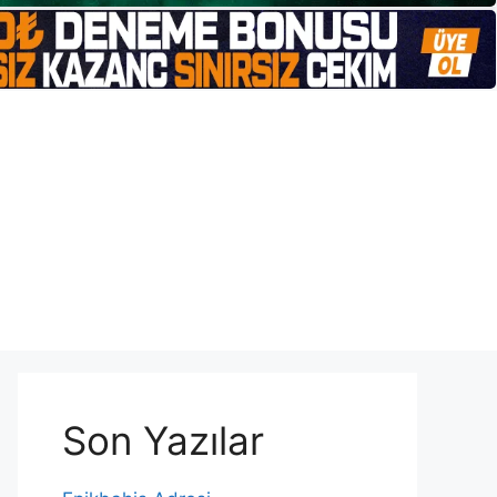
Son Yazılar